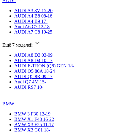
AUDI
AUDI A3 8V 15-20
AUDI A4 B8 08-16
AUDI A4 B9 17-
Audi A6 C7 12-18
AUDI A7 C8 19-25
Ещё 7 моделей
AUDI A8 D3 03-09
AUDI A8 D4 10-17
AUDI E-TRON (Q8) GEN 18-
AUDI Q5 80A 18-24
AUDI Q5 8R 09-17
Audi Q7 4M 15-
AUDI RS7 10-
BMW
BMW 3 F30 12-19
BMW X1 F48 16-22
BMW X3 F25 11-17
BMW X3 G01 18-