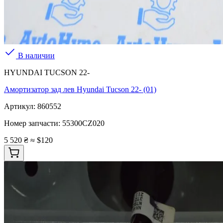
В наличии
HYUNDAI TUCSON 22-
Амортизатор зад лев Hyundai Tucson 22- (01)
Артикул:
860552
Номер запчасти:
55300CZ020
5 520 ₴
≈ $120