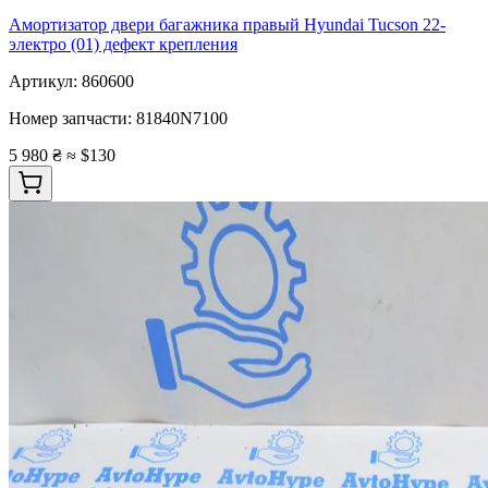
Амортизатор двери багажника правый Hyundai Tucson 22-
электро (01) дефект крепления
Артикул:
860600
Номер запчасти:
81840N7100
5 980 ₴
≈ $130