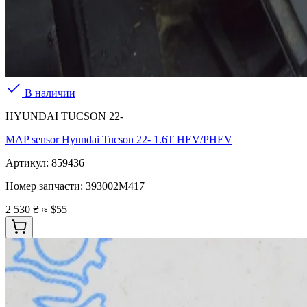
В наличии
HYUNDAI TUCSON 22-
MAP sensor Hyundai Tucson 22- 1.6T HEV/PHEV
Артикул:
859436
Номер запчасти:
393002M417
2 530 ₴
≈ $55