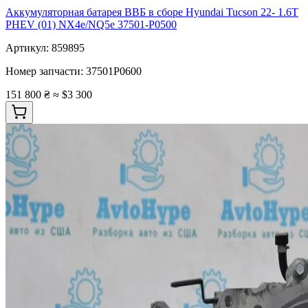
Аккумуляторная батарея ВВБ в сборе Hyundai Tucson 22- 1.6T
PHEV (01) NX4e/NQ5e 37501-P0500
Артикул:
859895
Номер запчасти:
37501P0600
151 800 ₴
≈ $3 300