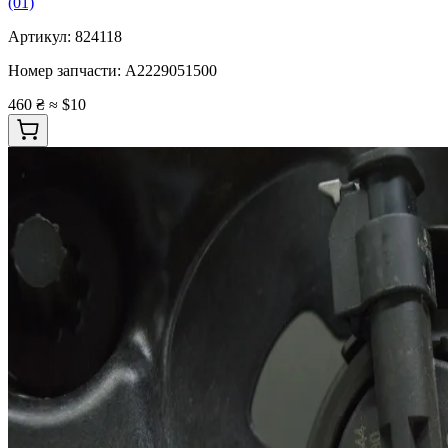
(01)
Артикул:
824118
Номер запчасти:
A2229051500
460 ₴
≈ $10