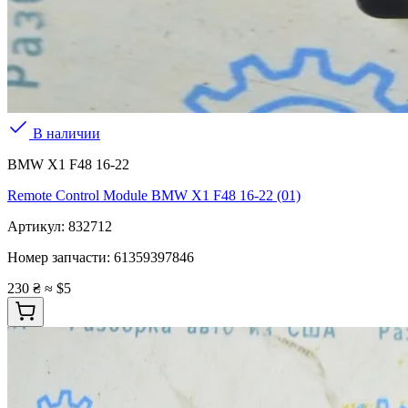
В наличии
BMW X1 F48 16-22
Remote Control Module BMW X1 F48 16-22 (01)
Артикул:
832712
Номер запчасти:
61359397846
230 ₴
≈ $5