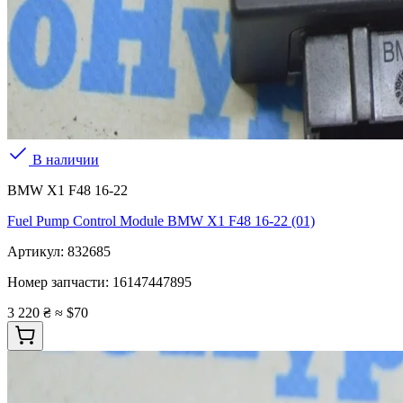
В наличии
BMW X1 F48 16-22
Fuel Pump Control Module BMW X1 F48 16-22 (01)
Артикул:
832685
Номер запчасти:
16147447895
3 220 ₴
≈ $70