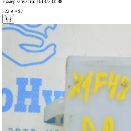
Номер запчасти:
16137333588
322 ₴
≈ $7