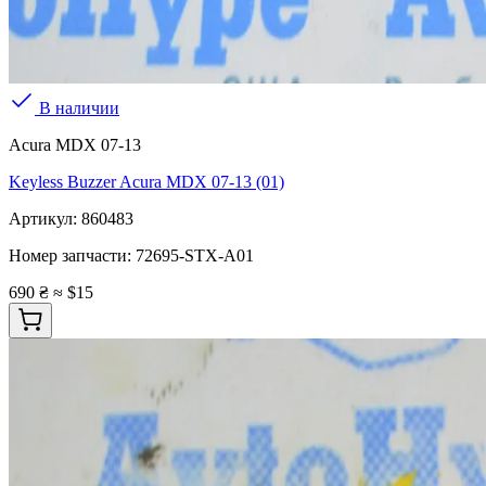
В наличии
Acura MDX 07-13
Keyless Buzzer Acura MDX 07-13 (01)
Артикул:
860483
Номер запчасти:
72695-STX-A01
690 ₴
≈ $15