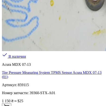
В наличии
Acura MDX 07-13
Tire Pressure Measuring System TPMS Sensor Acura MDX 07-13
(01)
Артикул:
859115
Номер запчасти:
39360-STX-A01
1 150 ₴
≈ $25