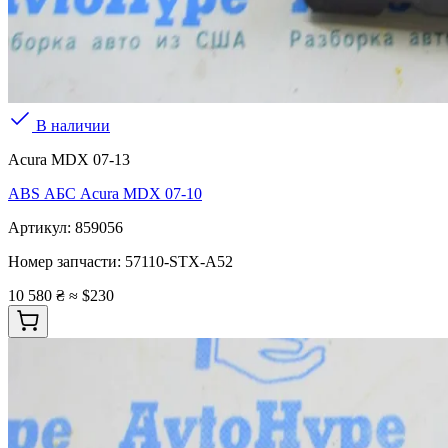
В наличии
Acura MDX 07-13
ABS АБС Acura MDX 07-10
Артикул:
859056
Номер запчасти:
57110-STX-A52
10 580 ₴
≈ $230