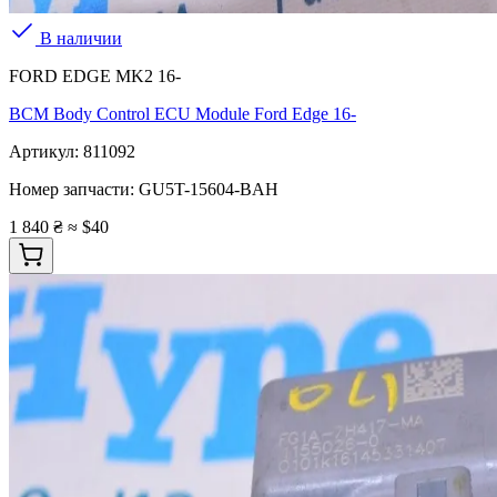
В наличии
FORD EDGE MK2 16-
BCM Body Control ECU Module Ford Edge 16-
Артикул:
811092
Номер запчасти:
GU5T-15604-BAH
1 840 ₴
≈ $40