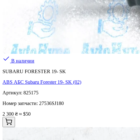
В наличии
SUBARU FORESTER 19- SK
ABS АБС Subaru Forester 19- SK (02)
Артикул:
825175
Номер запчасти:
27536SJ180
2 300 ₴
≈ $50