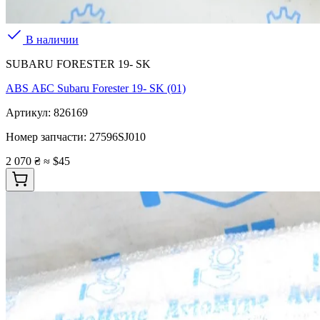
В наличии
SUBARU FORESTER 19- SK
ABS АБС Subaru Forester 19- SK (01)
Артикул:
826169
Номер запчасти:
27596SJ010
2 070 ₴
≈ $45