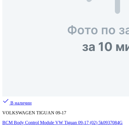
В наличии
VOLKSWAGEN TIGUAN 09-17
BCM Body Control Module VW Tiguan 09-17 (02) 5k0937084G