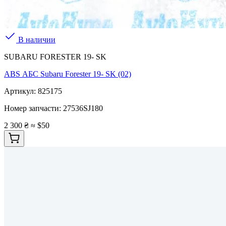
В наличии
SUBARU FORESTER 19- SK
ABS АБС Subaru Forester 19- SK (02)
Артикул:
825175
Номер запчасти:
27536SJ180
2 300 ₴
≈ $50