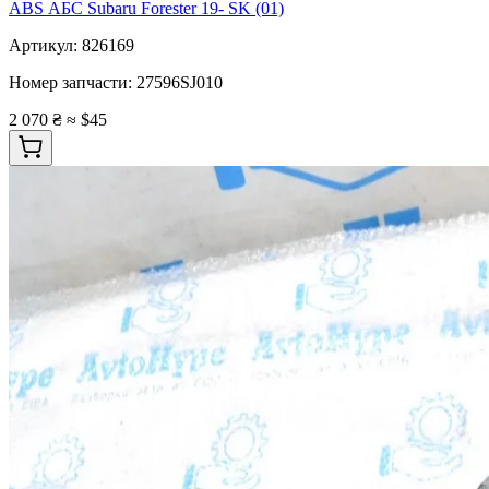
ABS АБС Subaru Forester 19- SK (01)
Артикул:
826169
Номер запчасти:
27596SJ010
2 070 ₴
≈ $45