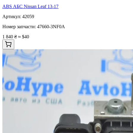
ABS АБС Nissan Leaf 13-17
Артикул:
42059
Номер запчасти:
47660-3NF0A
1 840 ₴
≈ $40