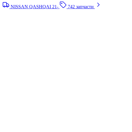
NISSAN QASHQAI 21-
742 запчасти