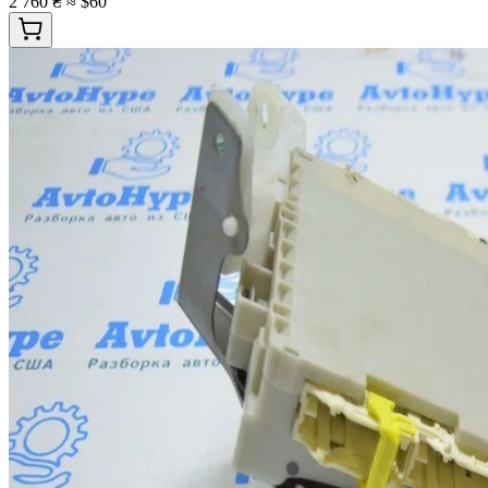
2 760 ₴
≈ $60