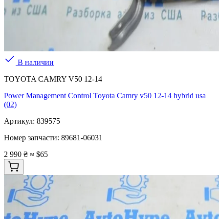
В наличии
TOYOTA CAMRY V50 12-14
Power Management Control Toyota Camry v50 12-14 hybrid usa
(02)
Артикул:
839575
Номер запчасти:
89681-06031
2 990 ₴
≈ $65