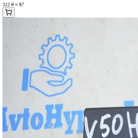
322 ₴
≈ $7