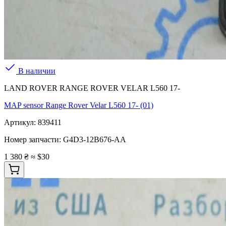
В наличии
LAND ROVER RANGE ROVER VELAR L560 17-
MAP sensor Range Rover Velar L560 17- (01)
Артикул:
839411
Номер запчасти:
G4D3-12B676-AA
1 380 ₴
≈ $30