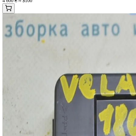
4 600 ₴
≈ $100