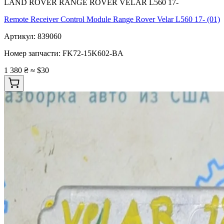
LAND ROVER RANGE ROVER VELAR L560 17-
Remote Receiver Control Module Range Rover Velar L560 17- (01)
Артикул:
839060
Номер запчасти:
FK72-15K602-BA
1 380 ₴
≈ $30