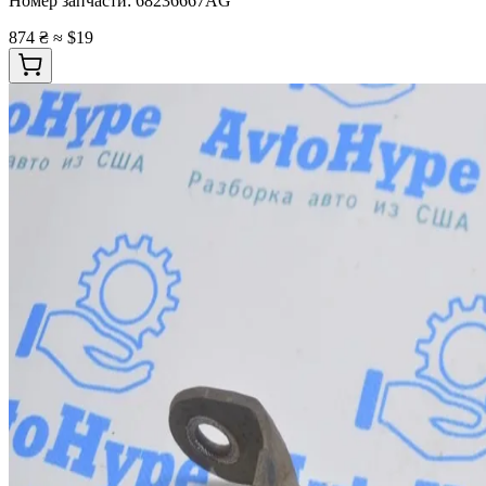
Номер запчасти:
68236667AG
874 ₴
≈ $19