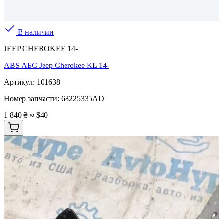
В наличии
JEEP CHEROKEE 14-
ABS АБС Jeep Cherokee KL 14-
Артикул:
101638
Номер запчасти:
68225335AD
1 840 ₴
≈ $40