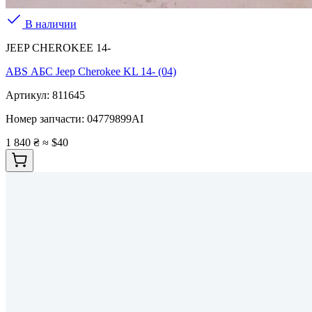
В наличии
JEEP CHEROKEE 14-
ABS АБС Jeep Cherokee KL 14- (04)
Артикул:
811645
Номер запчасти:
04779899AI
1 840 ₴
≈ $40