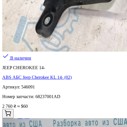
В наличии
JEEP CHEROKEE 14-
ABS АБС Jeep Cherokee KL 14- (02)
Артикул:
546091
Номер запчасти:
68237001AD
2 760 ₴
≈ $60