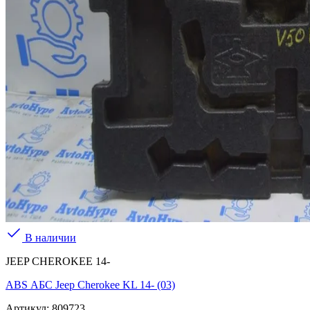
В наличии
JEEP CHEROKEE 14-
ABS АБС Jeep Cherokee KL 14- (03)
Артикул:
809723