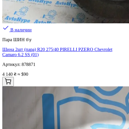
В наличии
Пара ШИН б\у
Шина 2шт (пара) R20 275/40 PIRELLI PZERO Chevrolet
Camaro 6.2 SS (01)
Артикул:
878871
4 140 ₴
≈ $90