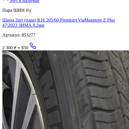
Нет в наличии
Пара ШИН б\у
Шина 2шт (пара) R16 205/60 Premiorri ViaMaggiore Z Plus
47\2023 ЗИМА 8.2мм
Артикул:
853277
2 300 ₴
≈ $50