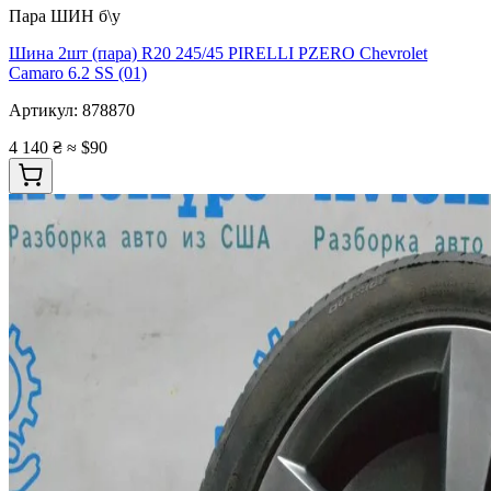
Пара ШИН б\у
Шина 2шт (пара) R20 245/45 PIRELLI PZERO Chevrolet
Camaro 6.2 SS (01)
Артикул:
878870
4 140 ₴
≈ $90