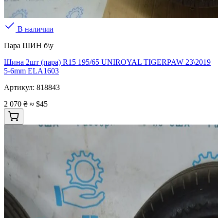
В наличии
Пара ШИН б\у
Шина 2шт (пара) R15 195/65 UNIROYAL TIGERPAW 23\2019
5-6mm ELA1603
Артикул:
818843
2 070 ₴
≈ $45