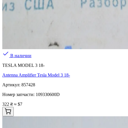
В наличии
TESLA MODEL 3 18-
Antenna Amplifier Tesla Model 3 18-
Артикул:
857428
Номер запчасти:
109330600D
322 ₴
≈ $7