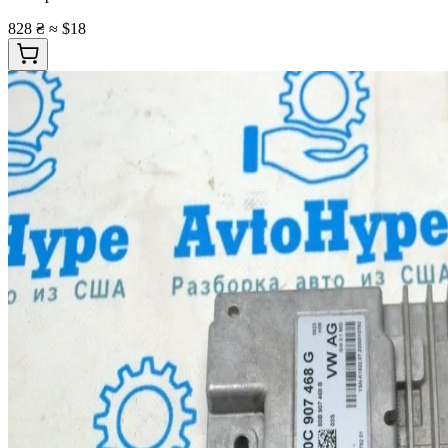
828 ₴
≈ $18