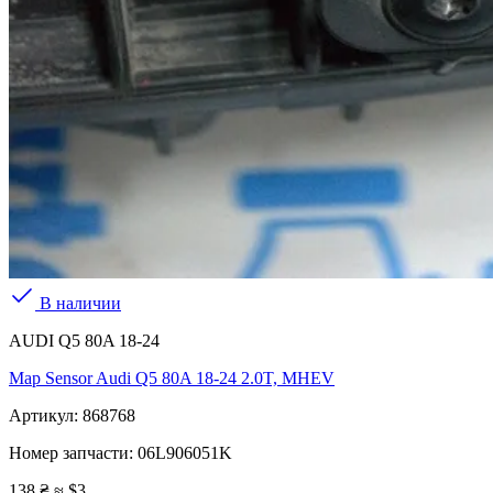
В наличии
AUDI Q5 80A 18-24
Map Sensor Audi Q5 80A 18-24 2.0T, MHEV
Артикул:
868768
Номер запчасти:
06L906051K
138 ₴
≈ $3