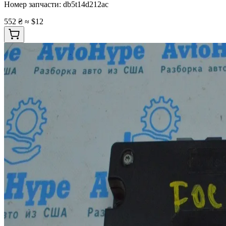
Номер запчасти:
db5t14d212ac
552 ₴
≈ $12