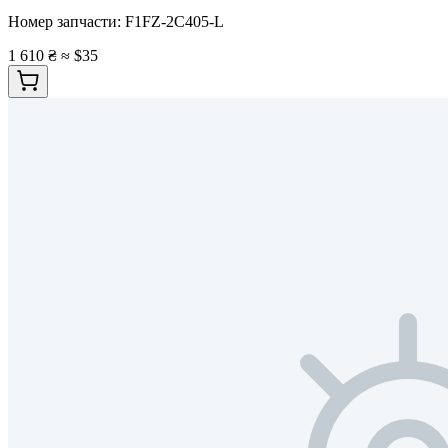
Номер запчасти:
F1FZ-2C405-L
1 610 ₴
≈ $35