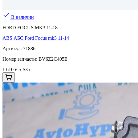
В наличии
FORD FOCUS MK3 11-18
ABS АБС Ford Focus mk3 11-14
Артикул:
71886
Номер запчасти:
BV6Z2C405E
1 610 ₴
≈ $35