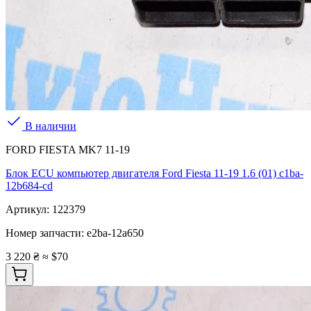
В наличии
FORD FIESTA MK7 11-19
Блок ECU компьютер двигателя Ford Fiesta 11-19 1.6 (01) c1ba-
12b684-cd
Артикул:
122379
Номер запчасти:
e2ba-12a650
3 220 ₴
≈ $70