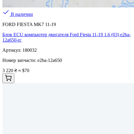
В наличии
FORD FIESTA MK7 11-19
Блок ECU компьютер двигателя Ford Fiesta 11-19 1.6 (03) e2ba-
12a650-rc
Артикул:
180032
Номер запчасти:
e2ba-12a650
3 220 ₴
≈ $70