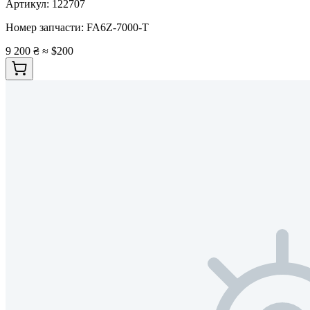
Артикул:
122707
Номер запчасти:
FA6Z-7000-T
9 200 ₴
≈ $200