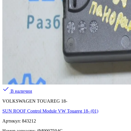
В наличии
VOLKSWAGEN TOUAREG 18-
SUN ROOF Control Module VW Touareg 18- (01)
Артикул:
843212
Номер запчасти:
4M0907594G