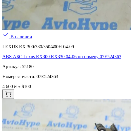
В наличии
LEXUS RX 300/330/350/400H 04-09
ABS АБС Lexus RX300 RX330 04-06 по номеру 07E524363
Артикул:
55180
Номер запчасти:
07E524363
4 600 ₴
≈ $100