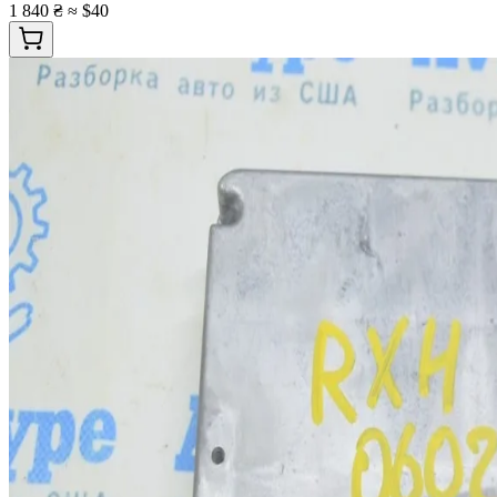
1 840 ₴
≈ $40