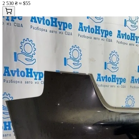
2 530 ₴
≈ $55