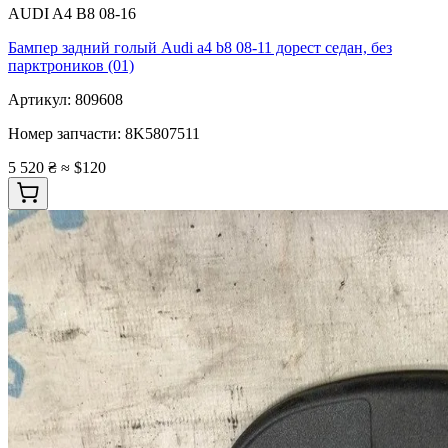
AUDI A4 B8 08-16
Бампер задний голый Audi a4 b8 08-11 дорест седан, без
парктроников (01)
Артикул:
809608
Номер запчасти:
8K5807511
5 520 ₴
≈ $120