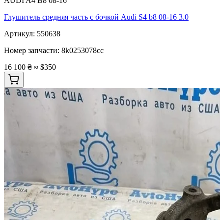
AUDI A4 B8 08-16
Глушитель средняя часть с бочкой Audi S4 b8 08-16 3.0
Артикул:
550638
Номер запчасти:
8k0253078cc
16 100 ₴
≈ $350