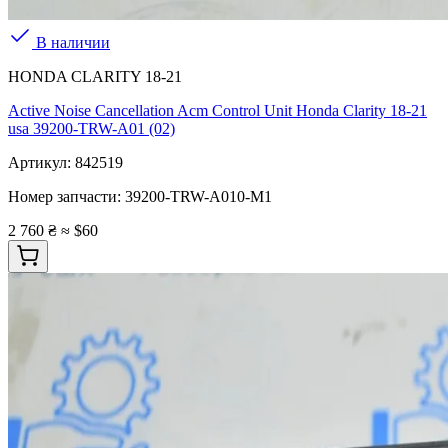
В наличии
HONDA CLARITY 18-21
Active Noise Cancellation Acm Control Unit Honda Clarity 18-21
usa 39200-TRW-A01 (02)
Артикул:
842519
Номер запчасти:
39200-TRW-A010-M1
2 760 ₴
≈ $60