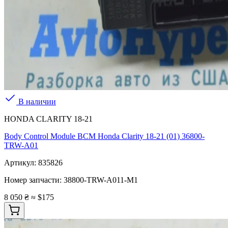
В наличии
HONDA CLARITY 18-21
Body Control Module BCM Honda Clarity 18-21 (01) 36800-
TRW-A01
Артикул:
835826
Номер запчасти:
38800-TRW-A011-M1
8 050 ₴
≈ $175