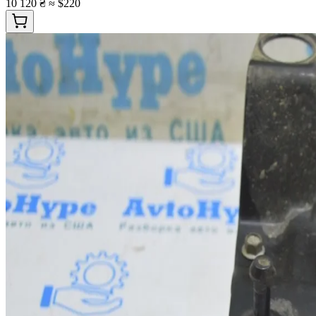
10 120 ₴
≈ $220