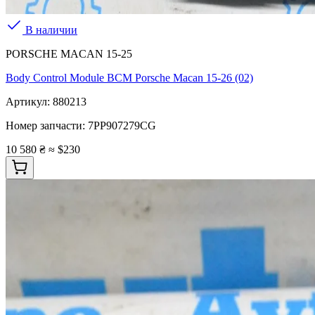
В наличии
PORSCHE MACAN 15-25
Body Control Module BCM Porsche Macan 15-26 (02)
Артикул:
880213
Номер запчасти:
7PP907279CG
10 580 ₴
≈ $230