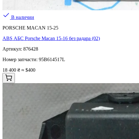
В наличии
PORSCHE MACAN 15-25
ABS АБС Porsche Macan 15-16 без радара (02)
Артикул:
876428
Номер запчасти:
95B614517L
18 400 ₴
≈ $400