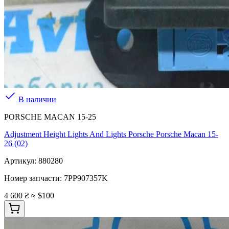
В наличии
PORSCHE MACAN 15-25
Adjustment Height Lights And Lights Porsche Porsche Macan 15-
26 (02)
Артикул:
880280
Номер запчасти:
7PP907357K
4 600 ₴
≈ $100