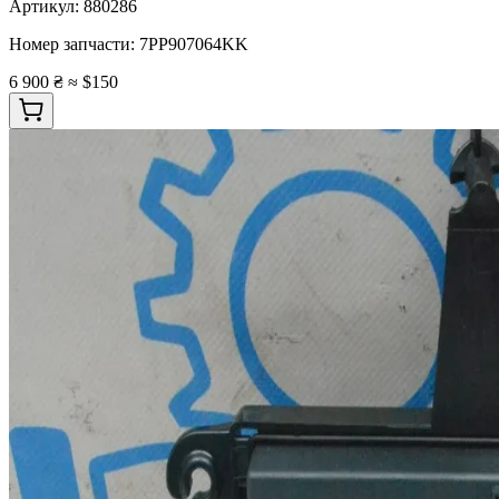
Артикул:
880286
Номер запчасти:
7PP907064KK
6 900 ₴
≈ $150