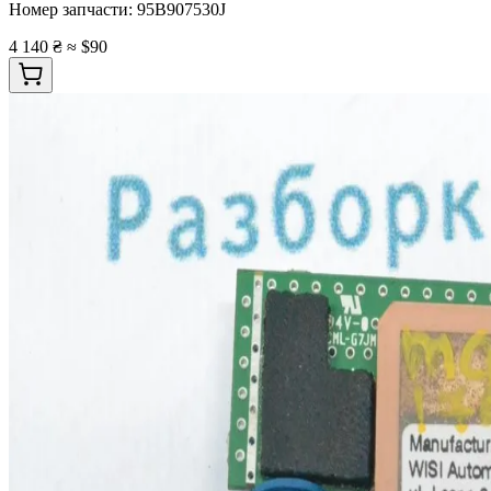
Номер запчасти:
95B907530J
4 140 ₴
≈ $90