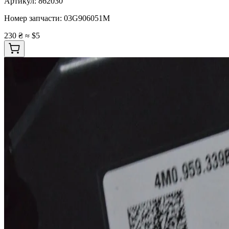
Артикул:
862030
Номер запчасти:
03G906051M
230 ₴
≈ $5