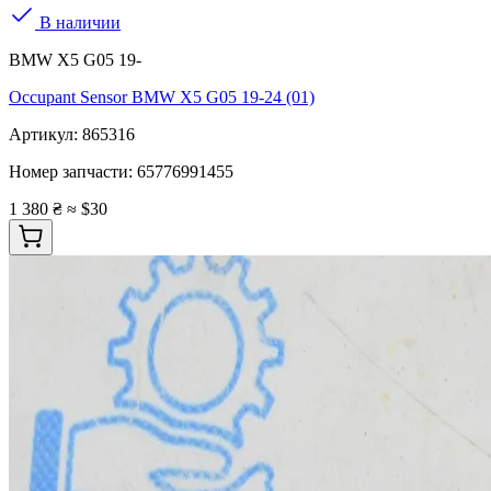
В наличии
BMW X5 G05 19-
Occupant Sensor BMW X5 G05 19-24 (01)
Артикул:
865316
Номер запчасти:
65776991455
1 380 ₴
≈ $30