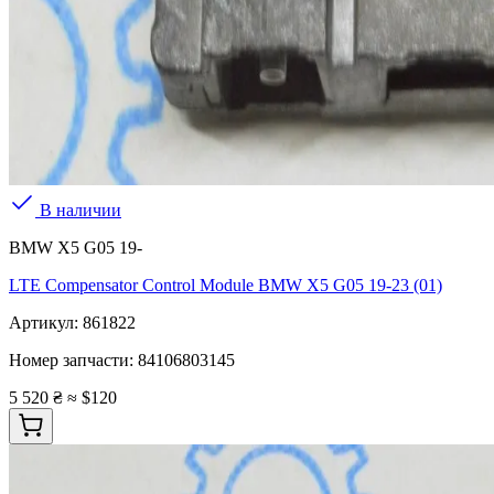
В наличии
BMW X5 G05 19-
LTE Compensator Control Module BMW X5 G05 19-23 (01)
Артикул:
861822
Номер запчасти:
84106803145
5 520 ₴
≈ $120