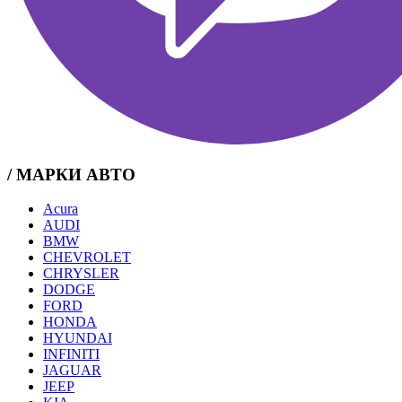
/ МАРКИ АВТО
Acura
AUDI
BMW
CHEVROLET
CHRYSLER
DODGE
FORD
HONDA
HYUNDAI
INFINITI
JAGUAR
JEEP