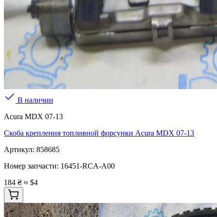
В наличии
Acura MDX 07-13
Скоба крепления топливной форсунки Acura MDX 07-13
Артикул:
858685
Номер запчасти:
16451-RCA-A00
184 ₴
≈ $4