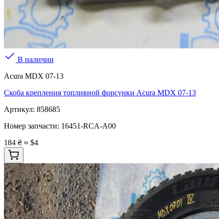
В наличии
Acura MDX 07-13
Скоба крепления топливной форсунки Acura MDX 07-13
Артикул:
858685
Номер запчасти:
16451-RCA-A00
184 ₴
≈ $4