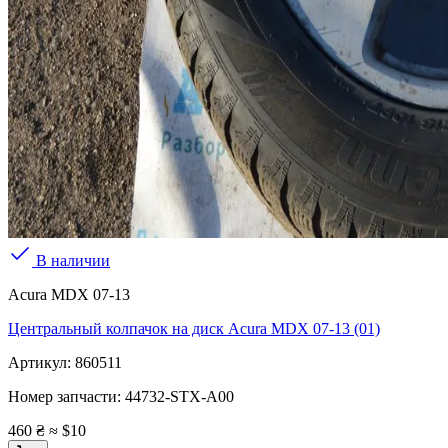
В наличии
Acura MDX 07-13
Центральный колпачок на диск Acura MDX 07-13 (01)
Артикул:
860511
Номер запчасти:
44732-STX-A00
460 ₴
≈ $10