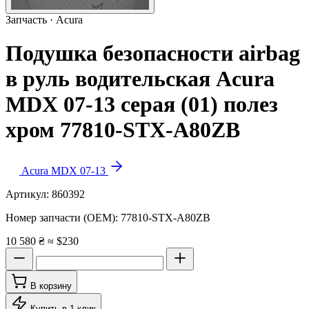
Запчасть · Acura
Подушка безопасности airbag
в руль водительская Acura
MDX 07-13 серая (01) полез
хром 77810-STX-A80ZB
Acura MDX 07-13
Артикул:
860392
Номер запчасти (OEM):
77810-STX-A80ZB
10 580 ₴
≈ $230
В корзину
Купить в 1 клик