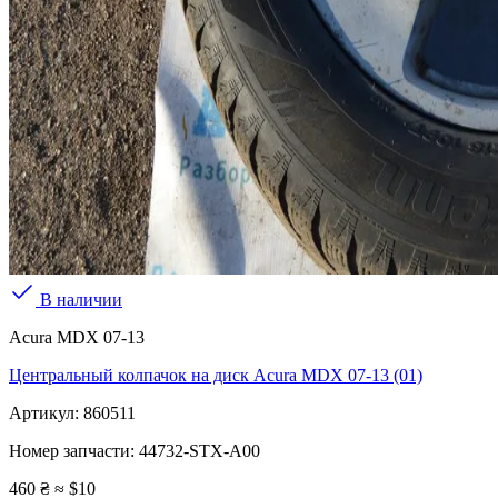
В наличии
Acura MDX 07-13
Центральный колпачок на диск Acura MDX 07-13 (01)
Артикул:
860511
Номер запчасти:
44732-STX-A00
460 ₴
≈ $10