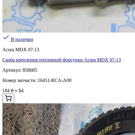
В наличии
Acura MDX 07-13
Скоба крепления топливной форсунки Acura MDX 07-13
Артикул:
858685
Номер запчасти:
16451-RCA-A00
184 ₴
≈ $4