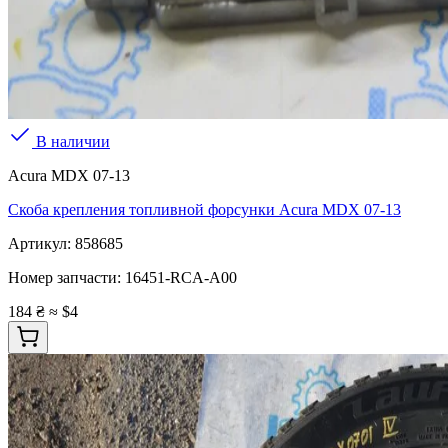
В наличии
Acura MDX 07-13
Скоба крепления топливной форсунки Acura MDX 07-13
Артикул:
858685
Номер запчасти:
16451-RCA-A00
184 ₴
≈ $4