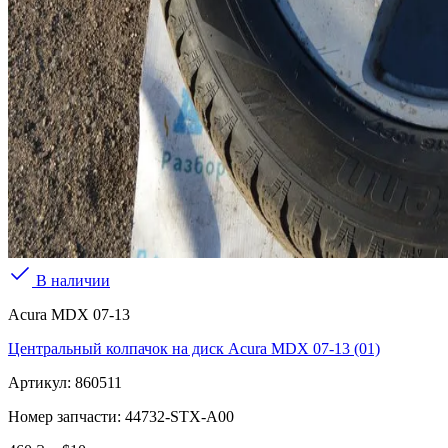
В наличии
Acura MDX 07-13
Центральный колпачок на диск Acura MDX 07-13 (01)
Артикул:
860511
Номер запчасти:
44732-STX-A00