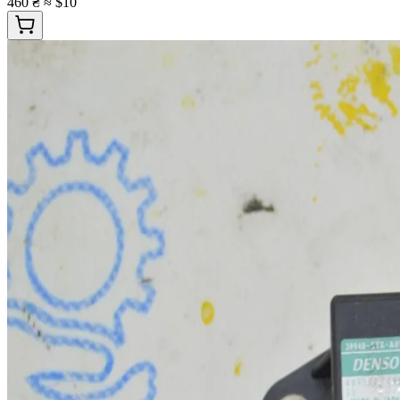
460 ₴
≈ $10