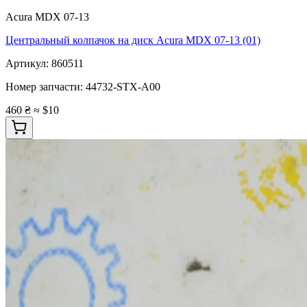
Acura MDX 07-13
Центральный колпачок на диск Acura MDX 07-13 (01)
Артикул:
860511
Номер запчасти:
44732-STX-A00
460 ₴
≈ $10