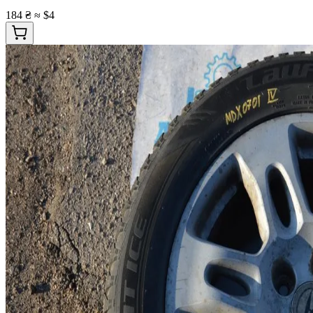
184 ₴
≈ $4