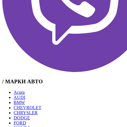
/ МАРКИ АВТО
Acura
AUDI
BMW
CHEVROLET
CHRYSLER
DODGE
FORD