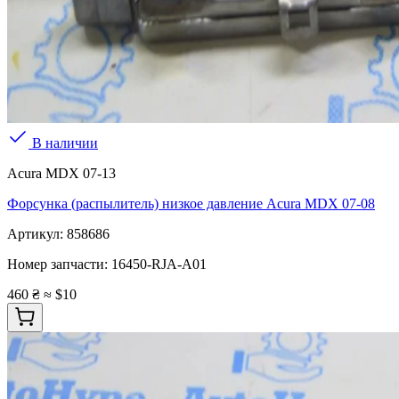
В наличии
Acura MDX 07-13
Форсунка (распылитель) низкое давление Acura MDX 07-08
Артикул:
858686
Номер запчасти:
16450-RJA-A01
460 ₴
≈ $10