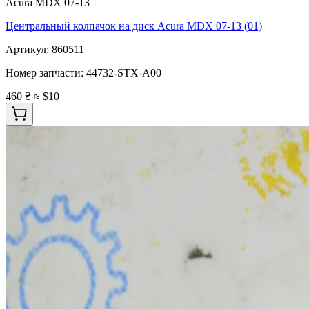
Acura MDX 07-13
Центральный колпачок на диск Acura MDX 07-13 (01)
Артикул:
860511
Номер запчасти:
44732-STX-A00
460 ₴
≈ $10