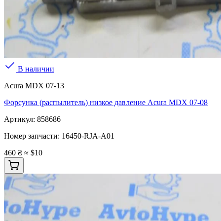
В наличии
Acura MDX 07-13
Форсунка (распылитель) низкое давление Acura MDX 07-08
Артикул:
858686
Номер запчасти:
16450-RJA-A01
460 ₴
≈ $10