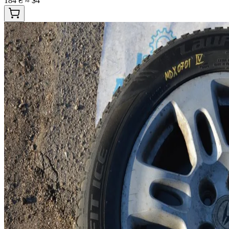
184 ₴
≈ $4