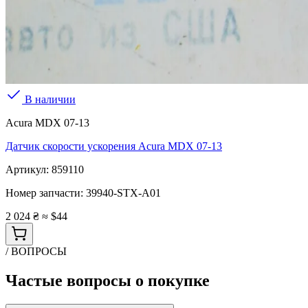
В наличии
Acura MDX 07-13
Датчик скорости ускорения Acura MDX 07-13
Артикул:
859110
Номер запчасти:
39940-STX-A01
2 024 ₴
≈ $44
/ ВОПРОСЫ
Частые вопросы о покупке