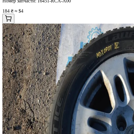
Номер запчасти:
16451-RCA-A00
184 ₴
≈ $4