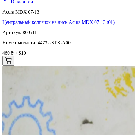
В наличии
Acura MDX 07-13
Центральный колпачок на диск Acura MDX 07-13 (01)
Артикул:
860511
Номер запчасти:
44732-STX-A00
460 ₴
≈ $10