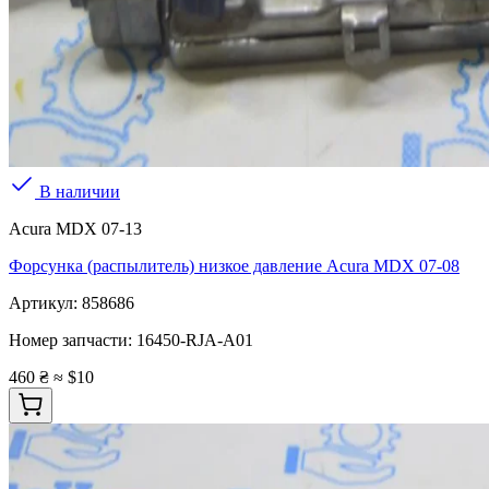
В наличии
Acura MDX 07-13
Форсунка (распылитель) низкое давление Acura MDX 07-08
Артикул:
858686
Номер запчасти:
16450-RJA-A01
460 ₴
≈ $10