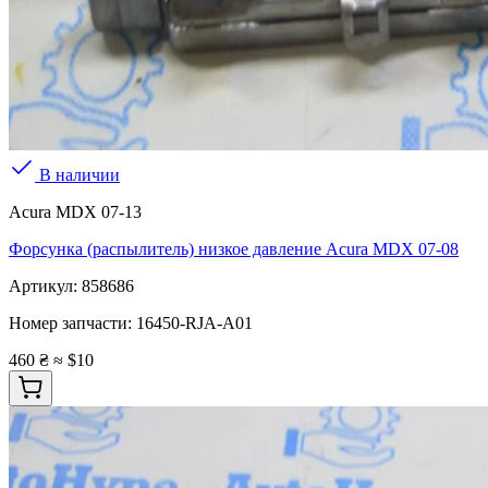
В наличии
Acura MDX 07-13
Форсунка (распылитель) низкое давление Acura MDX 07-08
Артикул:
858686
Номер запчасти:
16450-RJA-A01
460 ₴
≈ $10