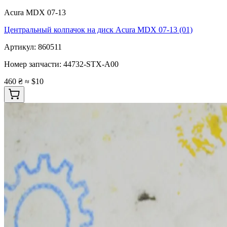
Acura MDX 07-13
Центральный колпачок на диск Acura MDX 07-13 (01)
Артикул:
860511
Номер запчасти:
44732-STX-A00
460 ₴
≈ $10