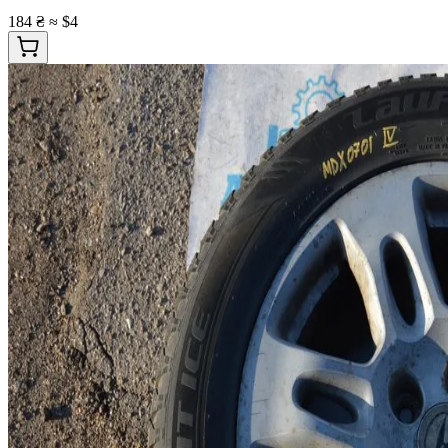
184 ₴
≈ $4