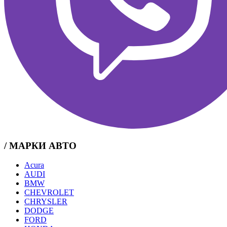
/ МАРКИ АВТО
Acura
AUDI
BMW
CHEVROLET
CHRYSLER
DODGE
FORD