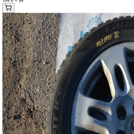
184 ₴
≈ $4