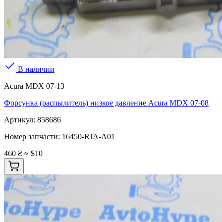
В наличии
Acura MDX 07-13
Форсунка (распылитель) низкое давление Acura MDX 07-08
Артикул:
858686
Номер запчасти:
16450-RJA-A01
460 ₴
≈ $10