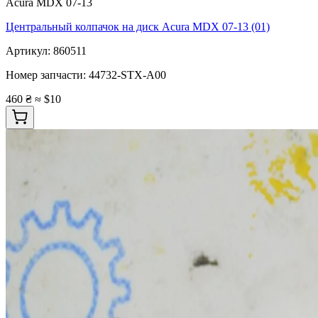
Acura MDX 07-13
Центральный колпачок на диск Acura MDX 07-13 (01)
Артикул:
860511
Номер запчасти:
44732-STX-A00
460 ₴
≈ $10