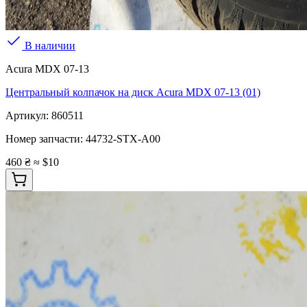
В наличии
Acura MDX 07-13
Центральный колпачок на диск Acura MDX 07-13 (01)
Артикул:
860511
Номер запчасти:
44732-STX-A00
460 ₴
≈ $10