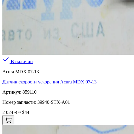
В наличии
Acura MDX 07-13
Датчик скорости ускорения Acura MDX 07-13
Артикул:
859110
Номер запчасти:
39940-STX-A01
2 024 ₴
≈ $44