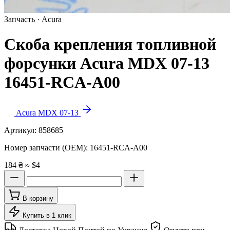
Запчасть · Acura
Скоба крепления топливной
форсунки Acura MDX 07-13
16451-RCA-A00
Acura MDX 07-13
Артикул:
858685
Номер запчасти (OEM):
16451-RCA-A00
184 ₴
≈ $4
В корзину
Купить в 1 клик