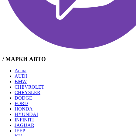
/ МАРКИ АВТО
Acura
AUDI
BMW
CHEVROLET
CHRYSLER
DODGE
FORD
HONDA
HYUNDAI
INFINITI
JAGUAR
JEEP