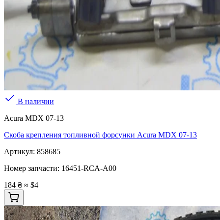
В наличии
Acura MDX 07-13
Скоба крепления топливной форсунки Acura MDX 07-13
Артикул:
858685
Номер запчасти:
16451-RCA-A00
184 ₴
≈ $4