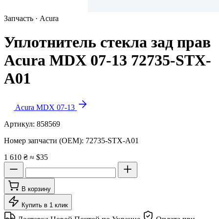
Запчасть · Acura
Уплотнитель стекла зад прав
Acura MDX 07-13 72735-STX-
A01
Acura MDX 07-13
Артикул:
858569
Номер запчасти (OEM):
72735-STX-A01
1 610 ₴
≈ $35
В корзину
Купить в 1 клик