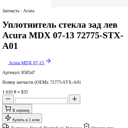
Запчасть · Acura
Уплотнитель стекла зад лев
Acura MDX 07-13 72775-STX-
A01
Acura MDX 07-13
Артикул:
858547
Номер запчасти (OEM):
72775-STX-A01
1 610 ₴
≈ $35
В корзину
Купить в 1 клик