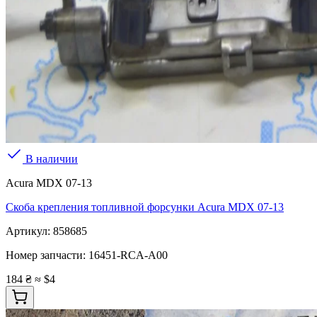
В наличии
Acura MDX 07-13
Скоба крепления топливной форсунки Acura MDX 07-13
Артикул:
858685
Номер запчасти:
16451-RCA-A00
184 ₴
≈ $4