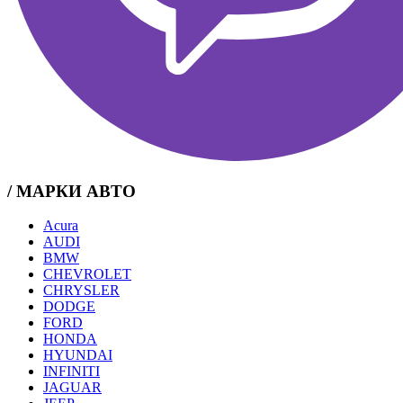
/ МАРКИ АВТО
Acura
AUDI
BMW
CHEVROLET
CHRYSLER
DODGE
FORD
HONDA
HYUNDAI
INFINITI
JAGUAR