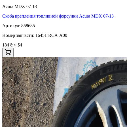
Acura MDX 07-13
Скоба крепления топливной форсунки Acura MDX 07-13
Артикул:
858685
Номер запчасти:
16451-RCA-A00
184 ₴
≈ $4