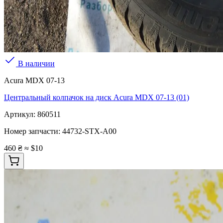
В наличии
Acura MDX 07-13
Центральный колпачок на диск Acura MDX 07-13 (01)
Артикул:
860511
Номер запчасти:
44732-STX-A00
460 ₴
≈ $10