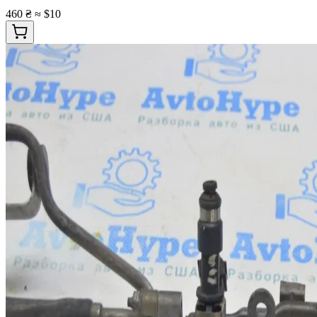
460 ₴
≈ $10