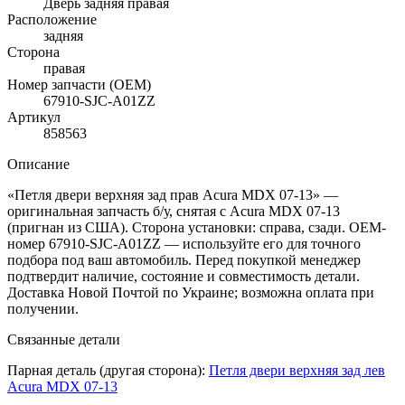
Дверь задняя правая
Расположение
задняя
Сторона
правая
Номер запчасти (OEM)
67910-SJC-A01ZZ
Артикул
858563
Описание
«Петля двери верхняя зад прав Acura MDX 07-13» —
оригинальная запчасть б/у, снятая с Acura MDX 07-13
(пригнан из США). Сторона установки: справа, сзади. OEM-
номер 67910-SJC-A01ZZ — используйте его для точного
подбора под ваш автомобиль. Перед покупкой менеджер
подтвердит наличие, состояние и совместимость детали.
Доставка Новой Почтой по Украине; возможна оплата при
получении.
Связанные детали
Парная деталь (другая сторона):
Петля двери верхняя зад лев
Acura MDX 07-13