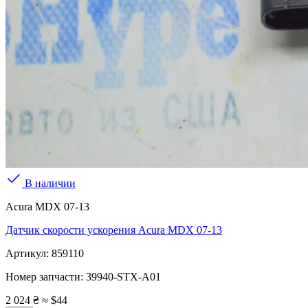
В наличии
Acura MDX 07-13
Датчик скорости ускорения Acura MDX 07-13
Артикул:
859110
Номер запчасти:
39940-STX-A01
2 024 ₴
≈ $44