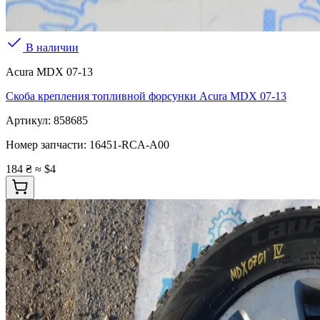
В наличии
Acura MDX 07-13
Скоба крепления топливной форсунки Acura MDX 07-13
Артикул:
858685
Номер запчасти:
16451-RCA-A00
184 ₴
≈ $4