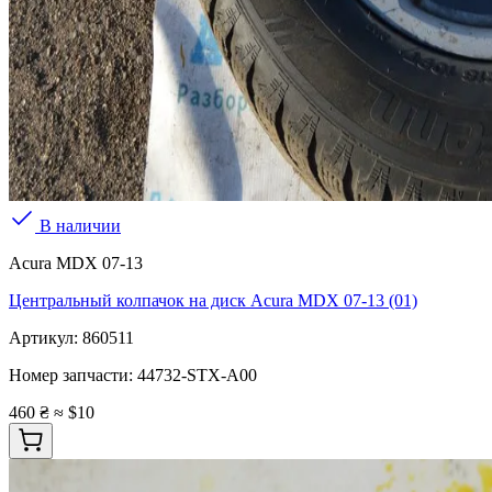
В наличии
Acura MDX 07-13
Центральный колпачок на диск Acura MDX 07-13 (01)
Артикул:
860511
Номер запчасти:
44732-STX-A00
460 ₴
≈ $10