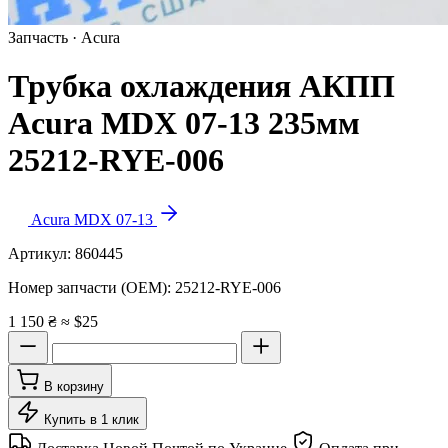
Запчасть · Acura
Трубка охлаждения АКПП
Acura MDX 07-13 235мм
25212-RYE-006
Acura MDX 07-13
Артикул:
860445
Номер запчасти (OEM):
25212-RYE-006
1 150 ₴
≈ $25
В корзину
Купить в 1 клик