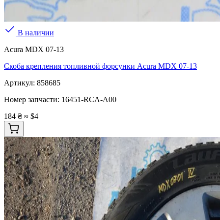
В наличии
Acura MDX 07-13
Скоба крепления топливной форсунки Acura MDX 07-13
Артикул:
858685
Номер запчасти:
16451-RCA-A00
184 ₴
≈ $4