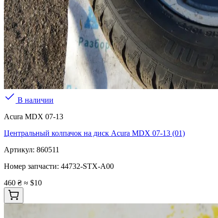
В наличии
Acura MDX 07-13
Центральный колпачок на диск Acura MDX 07-13 (01)
Артикул:
860511
Номер запчасти:
44732-STX-A00
460 ₴
≈ $10