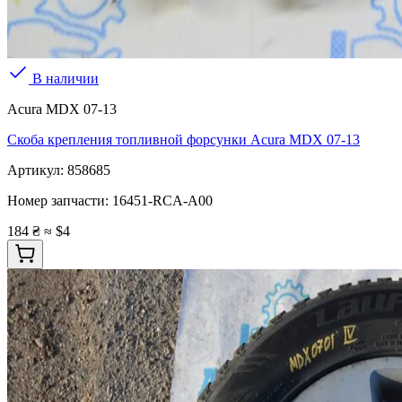
В наличии
Acura MDX 07-13
Скоба крепления топливной форсунки Acura MDX 07-13
Артикул:
858685
Номер запчасти:
16451-RCA-A00
184 ₴
≈ $4