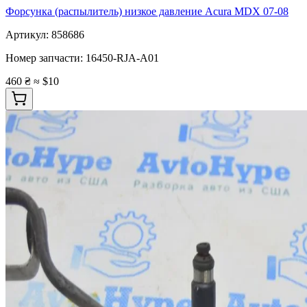
Форсунка (распылитель) низкое давление Acura MDX 07-08
Артикул:
858686
Номер запчасти:
16450-RJA-A01
460 ₴
≈ $10