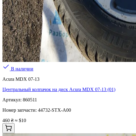
В наличии
Acura MDX 07-13
Центральный колпачок на диск Acura MDX 07-13 (01)
Артикул:
860511
Номер запчасти:
44732-STX-A00
460 ₴
≈ $10