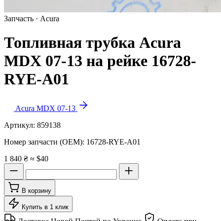
Запчасть · Acura
Топливная трубка Acura
MDX 07-13 на рейкe 16728-
RYE-A01
Acura MDX 07-13
Артикул:
859138
Номер запчасти (OEM):
16728-RYE-A01
1 840 ₴
≈ $40
В корзину
Купить в 1 клик