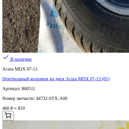
В наличии
Acura MDX 07-13
Центральный колпачок на диск Acura MDX 07-13 (01)
Артикул:
860511
Номер запчасти:
44732-STX-A00
460 ₴
≈ $10