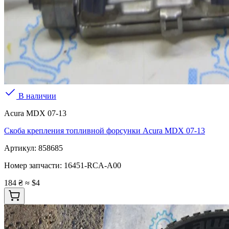
В наличии
Acura MDX 07-13
Скоба крепления топливной форсунки Acura MDX 07-13
Артикул:
858685
Номер запчасти:
16451-RCA-A00
184 ₴
≈ $4