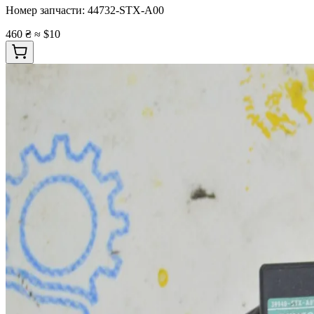
Номер запчасти:
44732-STX-A00
460 ₴
≈ $10