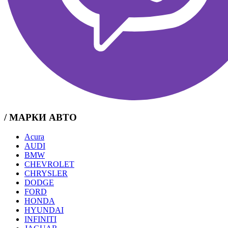
/ МАРКИ АВТО
Acura
AUDI
BMW
CHEVROLET
CHRYSLER
DODGE
FORD
HONDA
HYUNDAI
INFINITI