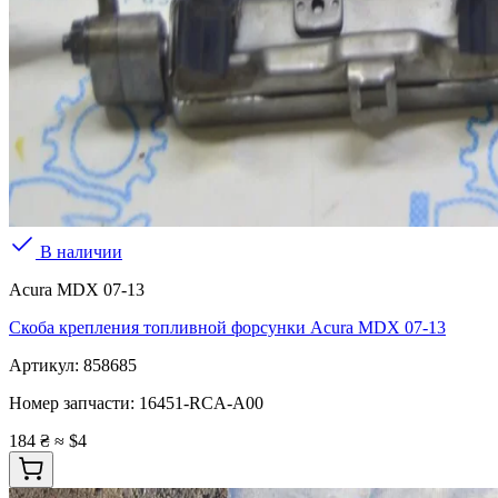
В наличии
Acura MDX 07-13
Скоба крепления топливной форсунки Acura MDX 07-13
Артикул:
858685
Номер запчасти:
16451-RCA-A00
184 ₴
≈ $4