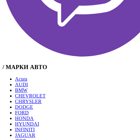
/ МАРКИ АВТО
Acura
AUDI
BMW
CHEVROLET
CHRYSLER
DODGE
FORD
HONDA
HYUNDAI
INFINITI
JAGUAR