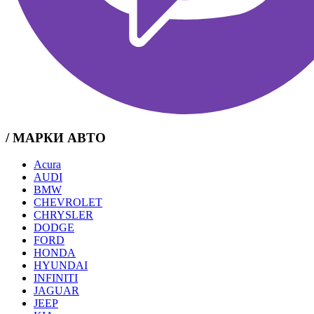
/ МАРКИ АВТО
Acura
AUDI
BMW
CHEVROLET
CHRYSLER
DODGE
FORD
HONDA
HYUNDAI
INFINITI
JAGUAR
JEEP