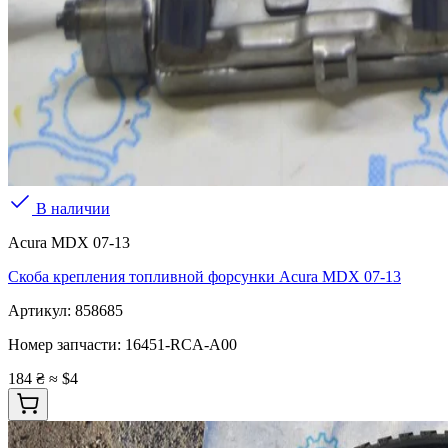
В наличии
Acura MDX 07-13
Скоба крепления топливной форсунки Acura MDX 07-13
Артикул:
858685
Номер запчасти:
16451-RCA-A00
184 ₴
≈ $4