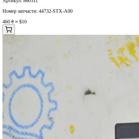
Артикул:
860511
Номер запчасти:
44732-STX-A00
460 ₴
≈ $10