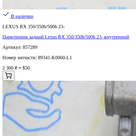
В наличии
LEXUS RX 350/350h/500h 23-
Парктроник задний Lexus RX 350/350h/500h 23- внутренний
Артикул:
857289
Номер запчасти:
89341-K0060-L1
2 300 ₴
≈ $50