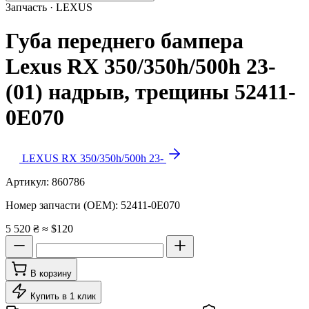
Запчасть · LEXUS
Губа переднего бампера
Lexus RX 350/350h/500h 23-
(01) надрыв, трещины 52411-
0E070
LEXUS RX 350/350h/500h 23-
Артикул:
860786
Номер запчасти (OEM):
52411-0E070
5 520 ₴
≈ $120
В корзину
Купить в 1 клик