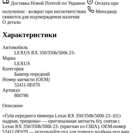
Доставка Новой Почтой по Украине
Оплата при
получении · возврат при несоответствии
Менеджер
свяжется для подтверждения наличия
О детали
Характеристики
Автомобиль
LEXUS RX 350/350h/500h 23-
Марка
LEXUS
Категория
Бампер передний
Номер запчасти (OEM)
52411-0E070
Артикул
860786
Описание
«Губа переднего бампера Lexus RX 350/350h/500h 23- (01)
надрыв, трещины» — оригинальная запчасть б/у, снятая с
Lexus RX 350/350h/500h 23- (пригнан из США). OEM-номер
52411-0E070 — используйте его для точного подбора под ваш