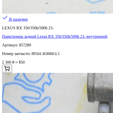
В наличии
LEXUS RX 350/350h/500h 23-
Парктроник задний Lexus RX 350/350h/500h 23- внутренний
Артикул:
857289
Номер запчасти:
89341-K0060-L1
2 300 ₴
≈ $50