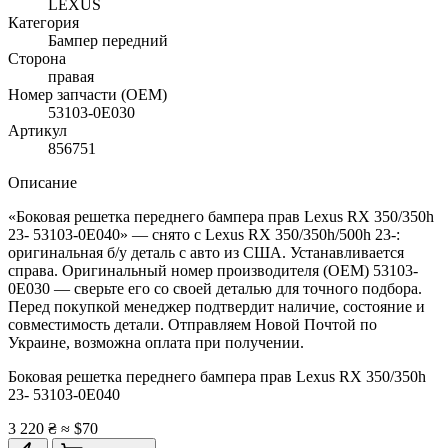
LEXUS
Категория
Бампер передний
Сторона
правая
Номер запчасти (OEM)
53103-0E030
Артикул
856751
Описание
«Боковая решетка переднего бампера прав Lexus RX 350/350h
23- 53103-0E040» — снято с Lexus RX 350/350h/500h 23-:
оригинальная б/у деталь с авто из США. Устанавливается
справа. Оригинальный номер производителя (OEM) 53103-
0E030 — сверьте его со своей деталью для точного подбора.
Перед покупкой менеджер подтвердит наличие, состояние и
совместимость детали. Отправляем Новой Почтой по
Украине, возможна оплата при получении.
Боковая решетка переднего бампера прав Lexus RX 350/350h
23- 53103-0E040
3 220 ₴
≈ $70